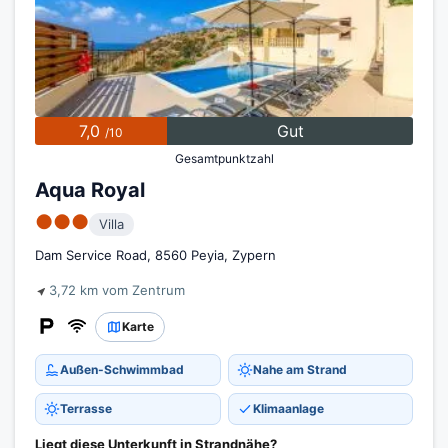
7,0
Gut
/10
Gesamtpunktzahl
Aqua Royal
●●●
Villa
Dam Service Road, 8560 Peyia, Zypern
3,72 km vom Zentrum
Karte
Außen-Schwimmbad
Nahe am Strand
Terrasse
Klimaanlage
Liegt diese Unterkunft in Strandnähe?