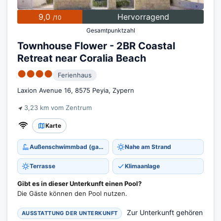
9,0
Hervorragend
/10
Gesamtpunktzahl
Townhouse Flower - 2BR Coastal
Retreat near Coralia Beach
●●●●
Ferienhaus
Laxion Avenue 16, 8575 Peyia, Zypern
3,23 km vom Zentrum
Karte
Außenschwimmbad (ganzjährig)
Nahe am Strand
Terrasse
Klimaanlage
Gibt es in dieser Unterkunft einen Pool?
Die Gäste können den Pool nutzen.
Zur Unterkunft gehören
AUSSTATTUNG DER UNTERKUNFT